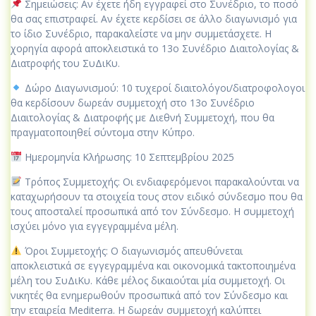
Σημειώσεις: Αν έχετε ήδη εγγραφεί στο Συνέδριο, το ποσό
θα σας επιστραφεί. Αν έχετε κερδίσει σε άλλο διαγωνισμό για
το ίδιο Συνέδριο, παρακαλείστε να μην συμμετάσχετε. Η
χορηγία αφορά αποκλειστικά το 13ο Συνέδριο Διαιτολογίας &
Διατροφής του ΣυΔιΚυ.
Δώρο Διαγωνισμού: 10 τυχεροί διαιτολόγοι/διατροφολογοι
θα κερδίσουν δωρεάν συμμετοχή στο 13ο Συνέδριο
Διαιτολογίας & Διατροφής με Διεθνή Συμμετοχή, που θα
πραγματοποιηθεί σύντομα στην Κύπρο.
Ημερομηνία Κλήρωσης: 10 Σεπτεμβρίου 2025
Τρόπος Συμμετοχής: Οι ενδιαφερόμενοι παρακαλούνται να
καταχωρήσουν τα στοιχεία τους στον ειδικό σύνδεσμο που θα
τους αποσταλεί προσωπικά από τον Σύνδεσμο. Η συμμετοχή
ισχύει μόνο για εγγεγραμμένα μέλη.
Όροι Συμμετοχής: Ο διαγωνισμός απευθύνεται
αποκλειστικά σε εγγεγραμμένα και οικονομικά τακτοποιημένα
μέλη του ΣυΔιΚυ. Κάθε μέλος δικαιούται μία συμμετοχή. Οι
νικητές θα ενημερωθούν προσωπικά από τον Σύνδεσμο και
την εταιρεία Mediterra. Η δωρεάν συμμετοχή καλύπτει