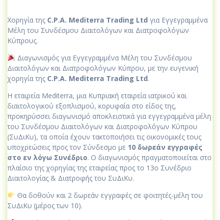
Χορηγία της
C.P.A. Mediterra Trading Ltd
για Εγγεγραμμένα
Μέλη του Συνδέσμου Διαιτολόγων και Διατροφολόγων
Κύπρους.
Διαγωνισμός για Εγγεγραμμένα Μέλη του Συνδέσμου
Διαιτολόγων και Διατροφολόγων Κύπρου, με την ευγενική
χορηγία της
C.P.A. Mediterra Trading Ltd
.
Η εταιρεία Mediterra, μια Κυπριακή εταιρεία ιατρικού και
διαιτολογικού εξοπλισμού, κορυφαία στο είδος της,
προκηρύσσει διαγωνισμό αποκλειστικά για εγγεγραμμένα μέλη
του Συνδέσμου Διαιτολόγων και Διατροφολόγων Κύπρου
(ΣυΔιΚυ), τα οποία έχουν τακτοποιήσει τις οικονομικές τους
υποχρεώσεις προς τον Σύνδεσμο με
10 δωρεάν εγγραφές
στο εν λόγω Συνέδριο
. Ο διαγωνισμός πραγματοποιείται στο
πλαίσιο της χορηγίας της εταιρείας προς το 13ο Συνέδριο
Διαιτολογίας & Διατροφής του ΣυΔιΚυ.
Θα δοθούν και 2 δωρεάν εγγραφές σε φοιτητές-μέλη του
ΣυΔιΚυ (μέρος των 10).